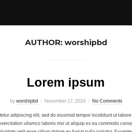
AUTHOR:
worshipbd
Lorem ipsum
Posted
by
worshipbd
November 17, 2024
No Comments
on
etur adipiscing elit, sed do eiusmod tempor incididunt ut labor
xercitation ullamco laboris nisi ut aliquip ex ea commodo conseq
oluptate velit esse cillum dolore eu fugiat nulla pariatur. Except