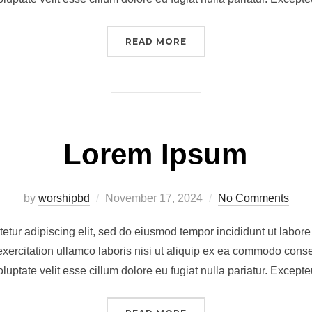
“LOREM IPSUM”
READ MORE
Lorem Ipsum
Posted
by
worshipbd
November 17, 2024
No Comments
on
etur adipiscing elit, sed do eiusmod tempor incididunt ut labor
xercitation ullamco laboris nisi ut aliquip ex ea commodo conseq
oluptate velit esse cillum dolore eu fugiat nulla pariatur. Except