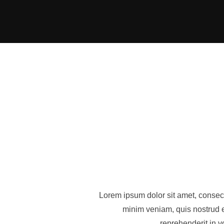
Skip
to
content
Lorem ipsum dolor sit amet, consect
minim veniam, quis nostrud e
reprehenderit in v