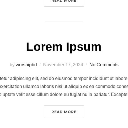
“LOREM IPSUM”
READ MORE
Lorem Ipsum
Posted
by
worshipbd
November 17, 2024
No Comments
on
etur adipiscing elit, sed do eiusmod tempor incididunt ut labor
xercitation ullamco laboris nisi ut aliquip ex ea commodo conseq
oluptate velit esse cillum dolore eu fugiat nulla pariatur. Except
“LOREM IPSUM”
READ MORE