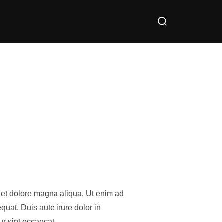
Search
for:
e et dolore magna aliqua. Ut enim ad
uat. Duis aute irure dolor in
eur sint occaecat …